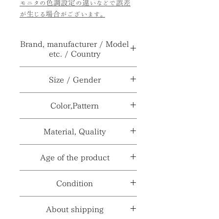
モニタの色調設定の違いなどで誤差
が生じる場合がございます。
Brand, manufacturer / Model
etc. / Country
ブランド、メーカー≫
Ian Heath
Size / Gender
型番、品番、製番等
IANTHE
サイ
H9.5×内口径9×胴径
Color,Pattern
≫
ズ≫
10.5×底径7.3cm
製造国、輸入国≫
イギリス
カラー≫
シルバー系
Material, Quality
性別
***
≫
パターン≫
***
※製造国と輸入国は一致しない場合が
素材≫
銀鍍金
Age of the product
ございます。
※採寸、寸法は多少の誤差がある場合
材質、透け感≫
***
がございます。
年代≫
不明
Condition
コンディションランク≫
☆4
About shipping