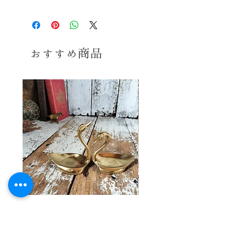
※コンディションランク詳細は
こちら
送料≫
690円～
（※お届けの地域によって
コンディション
変動します。）
おすすめ商品
古いお品ですので傷、擦れ、汚れ、
※送料詳細は
こちら
酸化等みられますが 全体のコンディ
ションは良好で、 まだまだ十分ご使
送料ラ
3
用頂けるお品かと思います。 感覚に
ンク≫
は個人差御座いますので、念のた
※送料ランク詳細は
こち
め、気になる方、神経質な方はご購
ら
入をお控えくださいませ。あくまでヴィ
ンテージということをご理解の上、ご
同梱≫
○
同梱可能商品
購入お願い致します。
ヴィンテージ ブラス スワン アクセ
ヴィンテージ バスケットワ
サリー トレイ
彩 ハンドベル ウィンド 