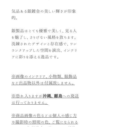
気品ある銀鍍金の美しい輝きが印象
的。
銀製品はとても優雅で美しく、見る人
を魅了し、さりげない風格を放ちます。
洗練されたデザインと存在感で、ワン
ランクアップした空間を演出、インテリ
アに彩りを添える逸品です。
※画像のインテリア、小物類、服飾品
など出品物以外は付属致しません。
※恐れ入りますが
沖縄、離島
への発送
は行っておりません。
※商品画像の色などは個人の感じ方
や撮影時の照明の色、ご覧になられる