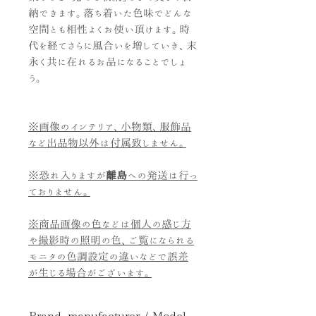
納できます。落ち着いた色味でどんな
空間とも相性よくお使い頂けます。時
代を経てさらに風合いを増していき、末
永く共に在れるお品になることでしょ
う。
※画像のインテリア、小物類、服飾品
など出品物以外は付属致しません。
※恐れ入りますが
離島
への発送は行っ
ておりません。
※商品画像の色などは個人の感じ方
や撮影時の照明の色、ご覧になられる
モニタの色調設定の違いなどで誤差
が生じる場合がございます。
Brand, manufacturer / Model