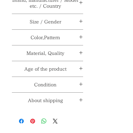
etc. / Country
ブランド、メーカー≫
karimoku
Size / Gender
型番、品番、製番等≫
***
サイズ≫
H37×W40×D24.5cm
Color,Pattern
製造国、輸入国≫
日本
性別≫
***
カラー≫
ダークブラウン系
Material, Quality
※製造国と輸入国は一致しない場合が
※採寸、寸法は多少の誤差がある場合
パターン≫
***
ございます。
素材≫
木製
Age of the product
がございます。
材質、透け感≫
***
年代≫
1970～1980年代頃
Condition
コンディションランク≫
☆5
About shipping
※コンディションランク詳細は
こちら
送料ランク
4
≫
コンディション
※送料ランク詳細は
こ
ちら