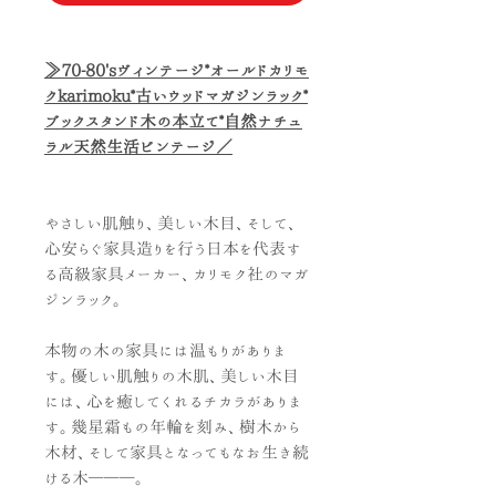
≫70-80'sヴィンテージ*オールドカリモ
クkarimoku*古いウッドマガジンラック*
ブックスタンド木の本立て*自然ナチュ
ラル天然生活ビンテージ／
やさしい肌触り、美しい木目、そして、
心安らぐ家具造りを行う日本を代表す
る高級家具メーカー、カリモク社のマガ
ジンラック。
本物の木の家具には温もりがありま
す。優しい肌触りの木肌、美しい木目
には、心を癒してくれるチカラがありま
す。幾星霜もの年輪を刻み、樹木から
木材、そして家具となってもなお生き続
ける木―――。