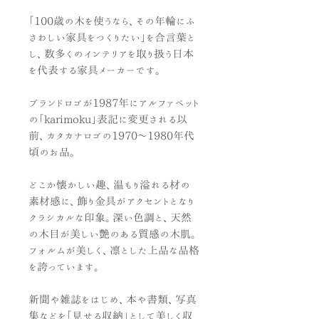
「100歳の木を使うなら、その年輪にふ
さわしい家具をつくりたい」を合言葉と
し、数多くのインテリアを取り扱う日本
を代表する家具メーカーです。
ブランドロゴが1987年にアルファベット
の「karimoku」表記に変更される以
前、カタカナロゴの1970～1980年代
頃のお品。
どこか懐かしい趣、温もり溢れる材の
素材感に、飾り金具がアクセントとなり
クラシカルな印象。深い色調と、天然
の木目が美しい艶のある質感の木肌。
フォルムが美しく、凛とした上品な品格
を誇っています。
新聞や雑誌をはじめ、本や書類、写真
集などを「見せる収納」として美しく収