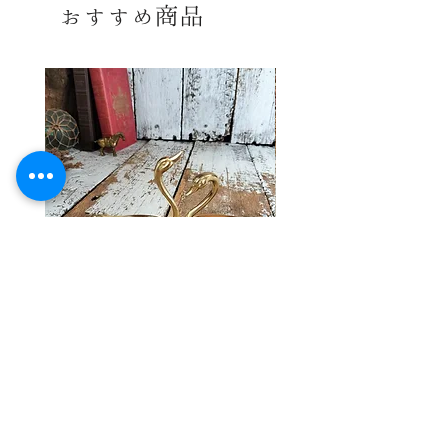
おすすめ商品
古いお品ですので多少の傷、擦れ、
汚れ等みられますが 経年の割に比較
同梱≫
○
同梱可能商品
的状態の良い、きれいな、まだまだ十
分ご使用頂けるお品かと思います。
感覚には個人差御座いますので、念
のため、 気になる方、神経質な方は
ご購入をお控えくださいませ。 あくま
でヴィンテージ品ということをご理解
の上、ご購入お願い致します。
ヴィンテージ ブラス スワン アクセ
ヴィンテージ バスケットワ
サリー トレイ
彩 ハンドベル ウィンド 
価格
￥7,800