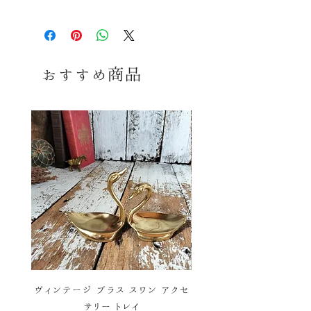
※コンディションランク詳細は
こちら
送料ランク
3
≫
コンディション
※送料ランク詳細は
こ
ちら
おすすめ商品
密閉性はありません。 多少の傷、擦
れ、汚れ等御座いますが、 経年の割
同梱≫
×
同梱不可商品
にきれいな美品かと思います。 感覚
には個人差御座いますので、念のた
め、 気になる方、神経質な方はご購
入をお控えくださいませ。 あくまでヴ
ィンテージ品ということをご理解の
上、ご購入お願い致します。
ヴィンテージ ブラス スワン アクセ
ヴィンテージ バスケットワ
サリー トレイ
彩 ハンドベル ウィンド 