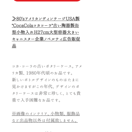
≫80'sアメリカンヴィンテージUSA製
*CocaColaコカコーラ*古い陶器製缶
型小物入れH27cm大型容器大きい
キャニスター企業ノベルティ広告販促
品
コカ・コーラの古いポタリーケース。アメ
リカ製、1980年代頃のお品です。
新しいボトルデザインのものはたまに
見かけますがこの年代、デザインのポ
タリーケースは非常に珍しく、とても貴
重で入手困難なお品です。
※画像のインテリア、小物類、服飾品
など出品物以外は付属致しません。