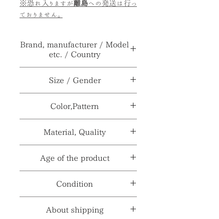
※恐れ入りますが
離島
への発送は行っ
ておりません。
Brand, manufacturer / Model
etc. / Country
ブランド、メーカー≫
Coca-
Size / Gender
Cola
サイズ
H27×φ13.5×口径
Color,Pattern
型番、品番、製番等
***
≫
9.6cm
≫
カラー≫
***
Material, Quality
性別≫
***
製造国、輸入国≫
アメリカ
パターン≫
***
素材≫
陶器
Age of the product
※採寸、寸法は多少の誤差がある場合
※製造国と輸入国は一致しない場合が
がございます。
ございます。
材質、透け感≫
***
年代≫
1980年代頃
Condition
コンディションランク≫
☆6
About shipping