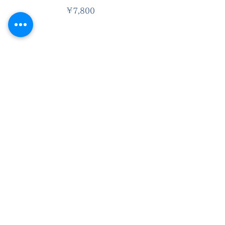
価格
￥7,800
LINE公式アカウントです。お
得な情報を受け取るにはクリッ
クまたはQRをスキャン。
最新情報をメールでお届けします。