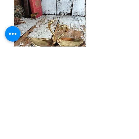
十分ご使用頂ける美品かと思いま
※送料ランク詳細は
こち
す。 感覚には個人差御座いますの
ら
で、念のため、 気になる方、神経質な
方はご購入をお控えくださいませ。 あ
同梱≫
×
同梱不可商品
くまでユーズド品ということをご理解の
上、ご購入お願い致します。
ヴィンテージ ブラス スワン アクセ
ヴィンテージ バスケットワ
サリー トレイ
彩 ハンドベル ウィンド 
価格
￥7,800