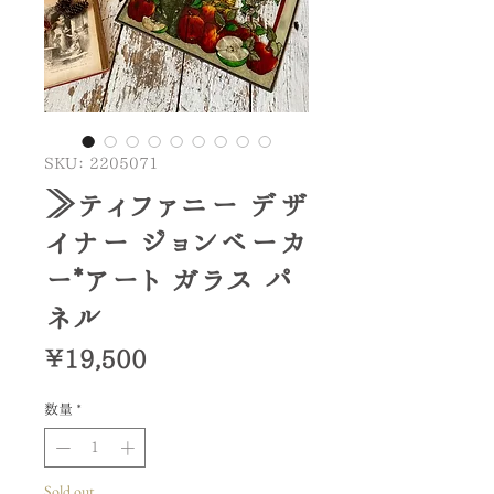
SKU： 2205071
≫ティファニー デザ
イナー ジョンベーカ
ー*アート ガラス パ
ネル
価
￥19,500
格
数量
*
Sold out