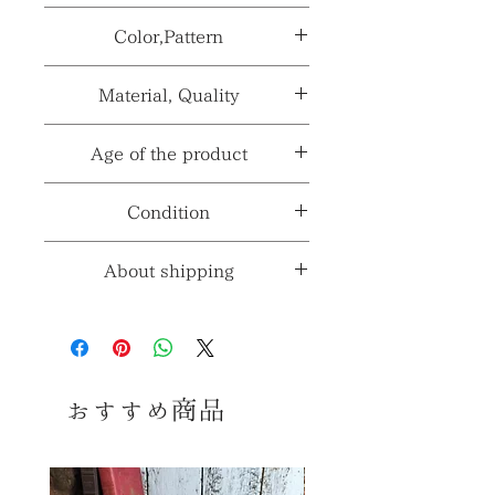
サイズ≫
H23.8×W31.5cm
Color,Pattern
型番、品番、
Apple Orchard
製番等≫
性別≫
***
カラー≫
マルチカラー
Material, Quality
製造国、輸入
***
国≫
※採寸、寸法は多少の誤差がある場合
パターン≫
りんご園
素材≫
ガラス
Age of the product
がございます。
※製造国と輸入国は一致しない場合が
材質、透け感≫
有
年代≫
2003年
Condition
ございます。
コンディションランク≫
☆6
About shipping
※コンディションランク詳細は
こちら
送料≫
690円～
（※お届けの地域によって
コンディション
変動します。）
おすすめ商品
古いお品ですので多少の傷、擦れ、
※送料詳細は
こちら
汚れ等みられますが いずれも大きく
美観を損ねるダメージはなく、 全体
送料ラ
3
のコンディションは良好で、 まだまだ
ンク≫