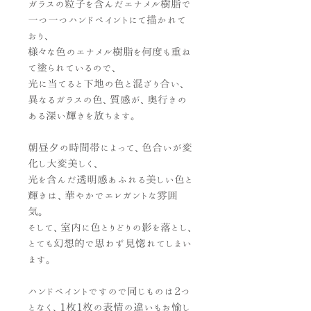
ガラスの粒子を含んだエナメル樹脂で
一つ一つハンドペイントにて描かれて
おり、
様々な色のエナメル樹脂を何度も重ね
て塗られているので、
光に当てると下地の色と混ざり合い、
異なるガラスの色、質感が、奥行きの
ある深い輝きを放ちます。
朝昼夕の時間帯によって、色合いが変
化し大変美しく、
光を含んだ透明感あふれる美しい色と
輝きは、華やかでエレガントな雰囲
気。
そして、室内に色とりどりの影を落とし、
とても幻想的で思わず見惚れてしまい
ます。
ハンドペイントですので同じものは2つ
となく、1枚1枚の表情の違いもお愉し