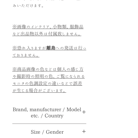
みいただけます。
※画像のインテリア、小物類、服飾品
など出品物以外は付属致しません。
※恐れ入りますが
離島
への発送は行っ
ておりません。
※商品画像の色などは個人の感じ方
や撮影時の照明の色、ご覧になられる
モニタの色調設定の違いなどで誤差
が生じる場合がございます。
Brand, manufacturer / Model
etc. / Country
ブランド、メー
JOAN BAKER
Size / Gender
カー≫
DESIGNS