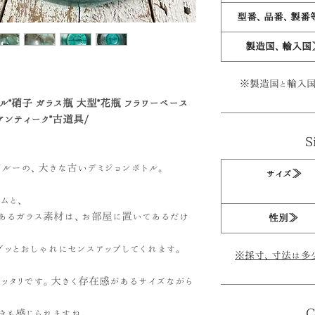
型番、品番、製番
製造国、輸入国
※製造国と輸入国
ル*硝子 ガラス瓶 大型*花瓶 フラワーベース
アンティーク*古道具/
S
ブルーの、大きな古いデミジョンボトル。
サイズ≫
ムと、
あるガラス素材は、お部屋に置いてあるだけ
性別≫
ッとおしゃれにセンスアップしてくれます。
※採寸、寸法は多
ピッタリです。大きく存在感があるサイズながら
C
きも感じられますね。