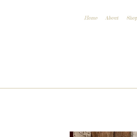
Home
About
Sho