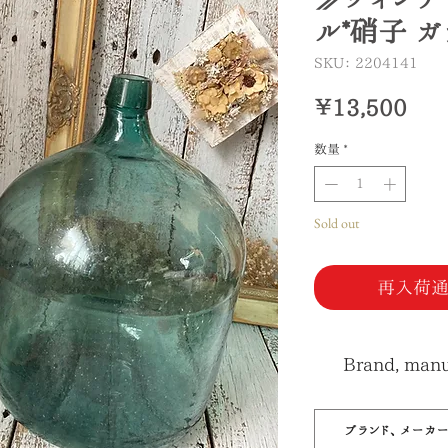
ル*硝子 
SKU： 2204141
価
￥13,500
格
数量
*
Sold out
再入荷通
Brand, manuf
ブランド、メーカ