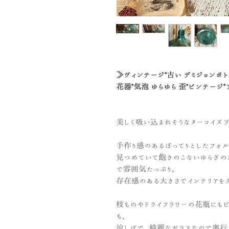
≫ヴィンテージ*古い デミジョンボト
花器*気泡 ゆらゆら 歪*ビンテージ*
美しく吸い込まれそうなターコイズ
手作り感のあるぽってりとしたフォル
見つめていて飽きのこないゆらぎの
で雰囲気たっぷり。
存在感のある大きさでインテリアをグ
枝ものやドライフラワーの花瓶にも
も、
涼しげで、綺麗なガラスなので奥行