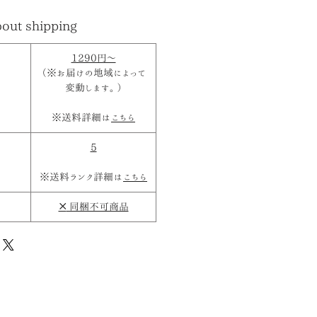
out shipping
1290円～
（※お届けの地域によって
変動します。）
※送料詳細は
こちら
5
※送料ランク詳細は
こちら
×
同梱不可商品