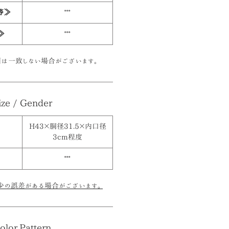
等≫
***
≫
***
は一致しない場合がございます。
ize / Gender
H43×胴径31.5×内口径
3cm程度
***
少の誤差がある場合がございます。
olor,Pattern