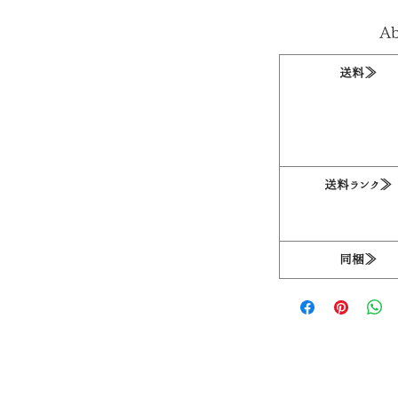
Ab
送料≫
送料ランク≫
同梱≫