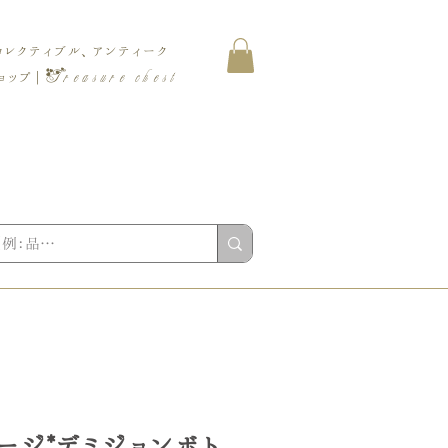
コレクティブル、アンティーク
Treasure chest
ップ |
ージ*デミジョンボト