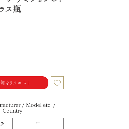
ガラス瓶
知をリクエスト
acturer / Model etc. /
Country
ー≫
***