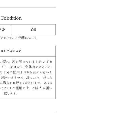
Condition
ク≫
☆5
ィションランク詳細は
こちら
コンディション
、擦れ、汚れ等みられますが いずれ
るダメージはなく、全体のコンディショ
まだ十分ご使用頂けるお品かと思いま
差御座いますので、念のため、 気にな
ご購入をお控えくださいませ。 あくま
いうことをご理解の上、ご購入お願い
致します。