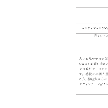
コンディションラン
※コンデ
古いお品ですので傷
も大きく美観を損ね
ンは良好で、 まだ
す。 感覚には個人
る方、神経質な方は
でヴィンテージ品と