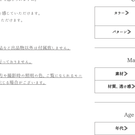
カラー≫
を感じていただけます。
ただけます。
パターン≫
品など出品物以外は付属致しません。
Mat
っておりません。
素材≫
方や撮影時の照明の色、ご覧になられるモニ
生じる場合がございます。
材質、透け感
Age 
年代≫