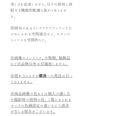
美しさを追求しながら、日々の使用に直
結する機能的配慮も抜かりありませ
ん。
雰囲気のあるインテリアでワンランク上
のおしゃれな空間演出など、モダンで
ミニマルな空間作りに。
※画像のインテリア、小物類、服飾品
など出品物以外は付属致しません。
※恐れ入りますが
離島
への発送は行っ
ておりません。
※商品画像の色などは個人の感じ方
や撮影時の照明の色、ご覧になられる
モニタの色調設定の違いなどで誤差
が生じる場合がございます。