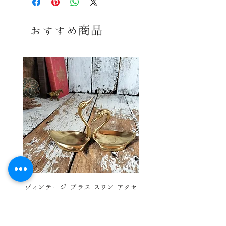
（※お届けの地域によって
コンディション
変動します。）
おすすめ商品
新品、未使用の保管品です。外箱な
※送料詳細は
こちら
どはありません。保管に伴う多少の
傷、汚れ等はご了承くださいませ。感
送料ラ
3
覚には個人差御座いますので、念の
ンク≫
ため、気になる方、神経質な方はご
※送料ランク詳細は
こち
購入をお控えくださいませ。あくまで
ら
ヴィンテージデッドストック品というこ
とをご理解の上、ご購入お願い致しま
同梱≫
○
同梱可能商品
す。
ヴィンテージ ブラス スワン アクセ
ヴィンテージ バスケットワ
サリー トレイ
彩 ハンドベル ウィンド 
価格
￥7,800