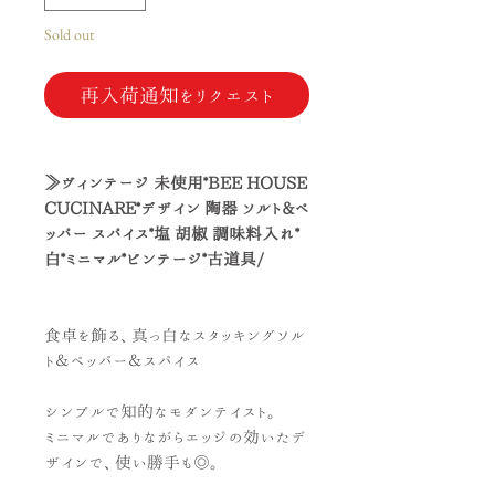
Sold out
再入荷通知をリクエスト
≫ヴィンテージ 未使用*BEE HOUSE
CUCINARE*デザイン 陶器 ソルト&ペ
ッパー スパイス*塩 胡椒 調味料入れ*
白*ミニマル*ビンテージ*古道具/
食卓を飾る、真っ白なスタッキングソル
ト＆ペッパー＆スパイス
シンプルで知的なモダンテイスト。
ミニマルでありながらエッジの効いたデ
ザインで、使い勝手も◎。