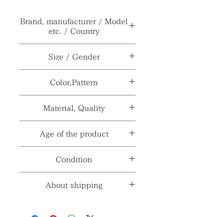
Brand, manufacturer / Model
etc. / Country
ブランド、メーカー≫
BEE
Size / Gender
HOUSE
サイズ≫
（全高）10cm
Color,Pattern
型番、品番、製番等
***
（大）H7.3×直径9.7cm
≫
（中）H5.8×直径7.8cm
カラー≫
ホワイト系
Material, Quality
（小）H4.5×直径6cm
製造国、輸入国≫
***
パターン≫
***
性別≫
***
素材≫
陶磁器
Age of the product
※製造国と輸入国は一致しない場合が
ございます。
材質、透け感≫
***
※採寸、寸法は多少の誤差がある場合
年代≫
不明
Condition
がございます。
コンディションランク≫
☆9
About shipping
※コンディションランク詳細は
こちら
送料≫
690円～