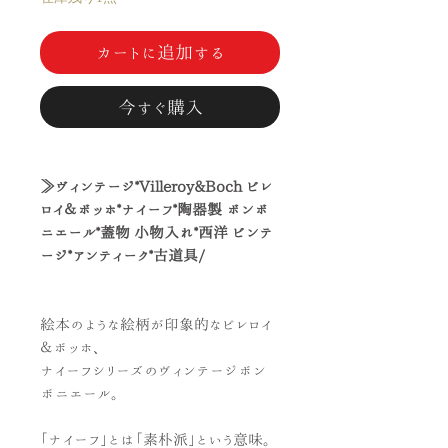
カートに追加する
今すぐ購入
≫ヴィンテージ*Villeroy&Boch ビレ
ロイ＆ボッホ*ナイーフ*陶器製 ボンボ
ニエール*蓋物 小物入れ*西洋 ビンテ
ージ*アンティーク*古道具/
絵本のような絵柄が印象的なビレロイ
＆ボッホ、
ナイーフシリーズのヴィンテージボン
ボニエール。
「ナイーフ」とは「素朴派」という意味。