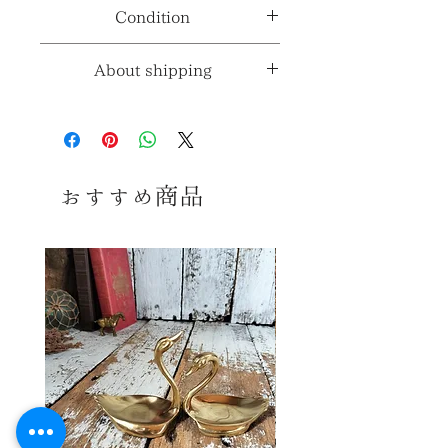
年代≫
不明
Condition
ございます。
コンディションランク≫
☆5
About shipping
※コンディションランク詳細は
こちら
送料≫
690円～
（※お届けの地域によって
コンディション
変動します。）
おすすめ商品
古いお品ですので多少の傷、擦れ、
※送料詳細は
こちら
汚れ等みられますが いずれも大きく
美観を損ねるダメージはなく、全体の
送料ラ
2
コンディションは良好で、 まだまだ十
ンク≫
分ご使用頂けるお品かと思います。
※送料ランク詳細は
こち
感覚には個人差御座いますので、念
ら
のため、 気になる方、神経質な方は
ご購入をお控えくださいませ。 あくま
同梱≫
○
同梱可能商品
でヴィンテージ品ということをご理解
の上、ご購入お願い致します。