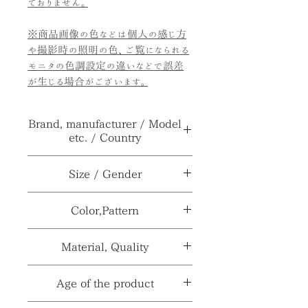
ておりません。
※商品画像の色などは個人の感じ方
や撮影時の照明の色、ご覧になられる
モニタの色調設定の違いなどで誤差
が生じる場合がございます。
Brand, manufacturer / Model
etc. / Country
ブランド、メーカ
Villeroy&Boch
Size / Gender
ー≫
サイズ≫
H5×口径7.5cm
Color,Pattern
型番、品番、製
ナイーフ
番等≫
性別≫
***
カラー≫
ホワイト系、マルチカラ
Material, Quality
製造国、輸入国
***
ー
≫
※採寸、寸法は多少の誤差がある場合
素材≫
陶磁器
Age of the product
パターン
がございます。
***
≫
※製造国と輸入国は一致しない場合が
材質、透け感≫
***