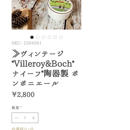
SKU： 2204281
≫ヴィンテージ
*Villeroy&Boch*
ナイーフ*陶器製 ボ
ンボニエール
価
￥2,800
格
数量
*
在庫残り1点