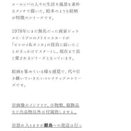
ヨーロッパの人々の生活や風景を素朴
なタッチで描いた、絵本のような絵柄
が特徴のシリーズです。
1978年にまだ無名だった画家ジェラ
ルド・ラプロのクリスマスカードが
「ビレロイ＆ボッホ」の役員に届いたこ
とがきっかけでスタートし、現在まで長
く愛されるシリーズとなっています。
絵画を集めている様な感覚で、代々引
き継いでいきたいコレクティブルシリー
ズです。
※画像のインテリア、小物類、服飾品
など出品物以外は付属致しません。
※恐れ入りますが
離島
への発送は行っ