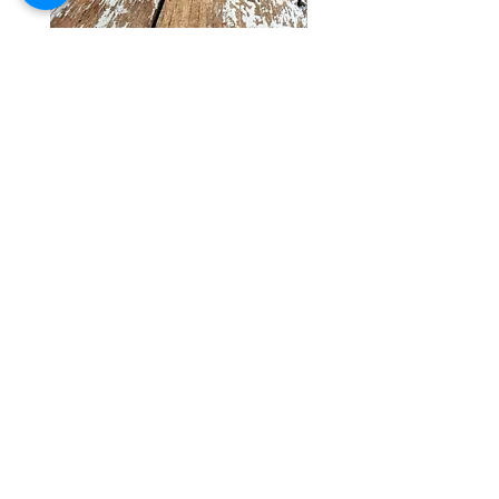
ヴィンテージ ブラス スワン アクセ
ヴィンテージ バスケットワ
サリー トレイ
彩 ハンドベル ウィンド 
価格
￥7,800
LINE公式アカウントです。お
得な情報を受け取るにはクリッ
クまたはQRをスキャン。