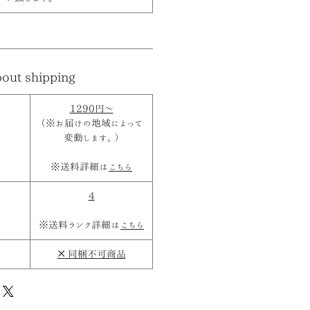
out shipping
1290円～
（※お届けの地域によって
変動します。）
※送料詳細は
こちら
4
※送料ランク詳細は
こちら
×
同梱不可商品