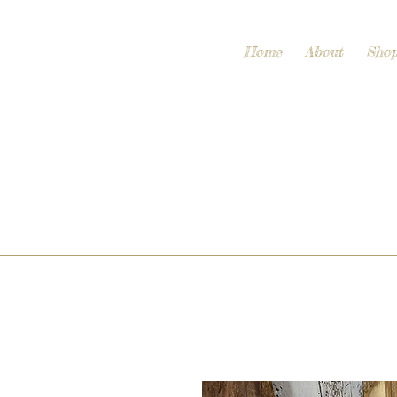
Home
About
Sho