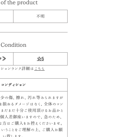
of the product
不明
Condition
ク≫
☆5
ィションランク詳細は
こちら
コンディション
少の傷、擦れ、汚れ等みられますが
を損ねるダメージはなく、全体のコン
、まだまだ十分ご使用頂けるお品かと
は個人差御座いますので、念のため、
な方はご購入をお控えくださいませ。
ということをご理解の上、ご購入お願
い致します。