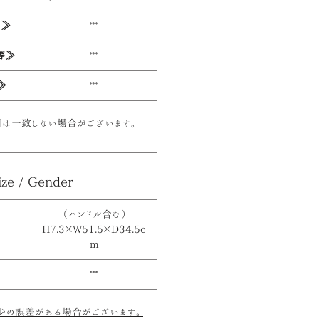
ー≫
***
等≫
***
≫
***
は一致しない場合がございます。
ize / Gender
（ハンドル含む）
H7.3×W51.5×D34.5c
m
***
少の誤差がある場合がございます。