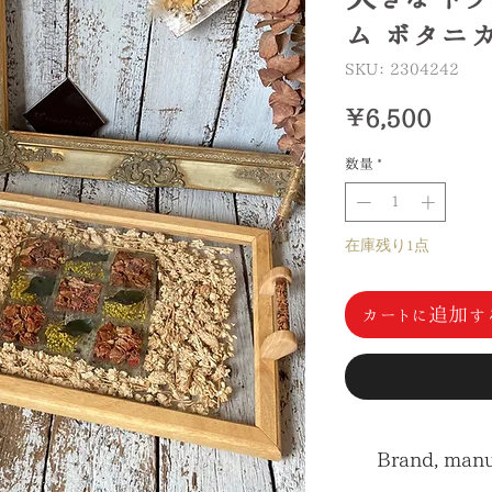
ム ボタニカ
SKU： 2304242
価
￥6,500
格
数量
*
在庫残り1点
カートに追加す
Brand, manuf