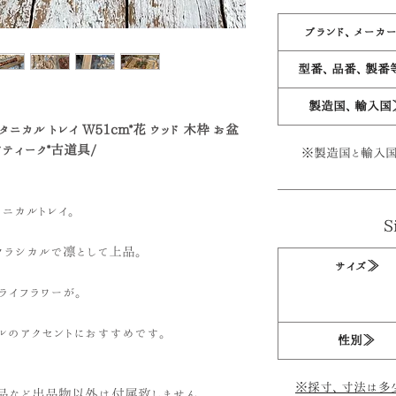
ブランド、メーカ
型番、品番、製番
製造国、輸入国
ニカル トレイ W51cm*花 ウッド 木枠 お盆
ンティーク*古道具/
※製造国と輸入国
ニカルトレイ。
S
クラシカルで凛として上品。
サイズ≫
ライフラワーが。
ルのアクセントにおすすめです。
性別≫
※採寸、寸法は多
品など出品物以外は付属致しません。