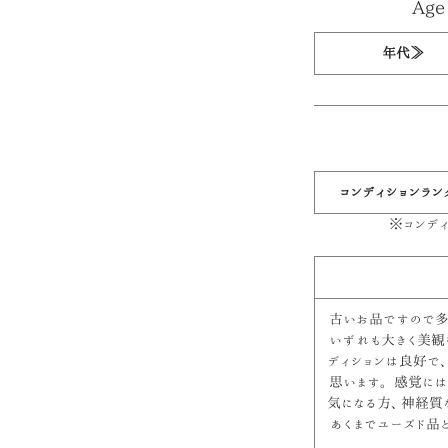
Age 
年代≫
コンディションラン
※コンデ
古いお品ですので多
いずれも大きく美観
ディションは良好で
思います。 感覚に
気になる方、神経質
あくまでユーズド品