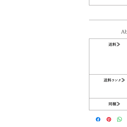
Ab
送料≫
送料ランク≫
同梱≫