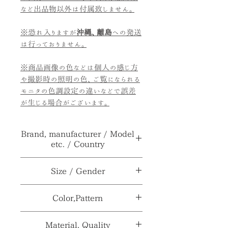
など出品物以外は付属致しません。
※恐れ入りますが
沖縄、離島
への発送
は行っておりません。
※商品画像の色などは個人の感じ方
や撮影時の照明の色、ご覧になられる
モニタの色調設定の違いなどで誤差
が生じる場合がございます。
Brand, manufacturer / Model
etc. / Country
ブランド、メーカー≫
***
Size / Gender
型番、品番、製番等≫
***
サイズ≫
H17×W11.5×D34cm
Color,Pattern
製造国、輸入国≫
***
性別≫
***
カラー≫
ナチュラルカラー
Material, Quality