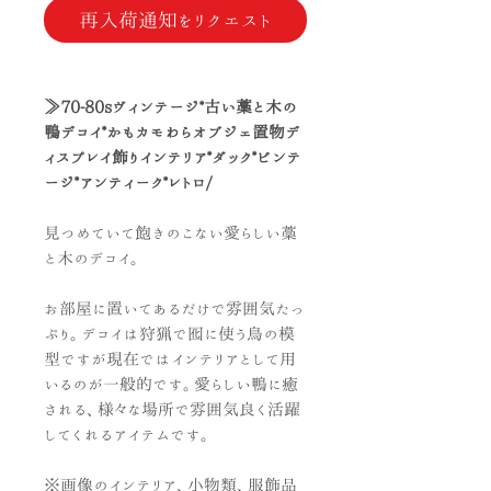
再入荷通知をリクエスト
≫70-80sヴィンテージ*古い藁と木の
鴨デコイ*かもカモわらオブジェ置物デ
ィスプレイ飾りインテリア*ダック*ビンテ
ージ*アンティーク*レトロ/
見つめていて飽きのこない愛らしい藁
と木のデコイ。
お部屋に置いてあるだけで雰囲気たっ
ぷり。デコイは狩猟で囮に使う鳥の模
型ですが現在ではインテリアとして用
いるのが一般的です。愛らしい鴨に癒
される、様々な場所で雰囲気良く活躍
してくれるアイテムです。
※画像のインテリア、小物類、服飾品