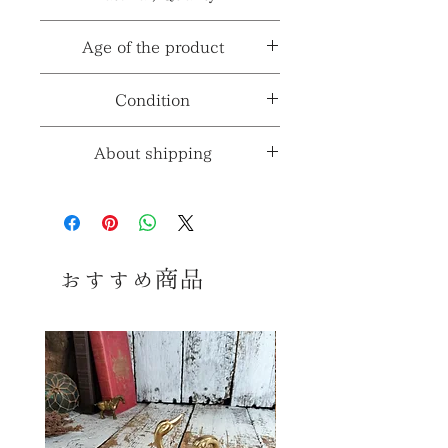
※製造国と輸入国は一致しない場合が
※採寸、寸法は多少の誤差がある場合
パターン≫
***
ございます。
素材≫
木、藁系
Age of the product
がございます。
材質、透け感≫
***
年代≫
1970～1980年代頃
Condition
コンディションランク≫
☆5
About shipping
※コンディションランク詳細は
こちら
送料ランク
4
≫
コンディション
※送料ランク詳細は
こ
ちら
おすすめ商品
古いお品ですので多少の傷、擦れ、
汚れ等みられますが いずれも大きく
同梱≫
○
同梱可能商品
美観を損ねるダメージはなく、全体の
コンディションは良好で、 まだまだ十
分ご使用頂けるお品かと思います。
感覚には個人差御座いますので、念
のため、 気になる方、神経質な方は
ご購入をお控えくださいませ。 あくま
でヴィンテージ品ということをご理解