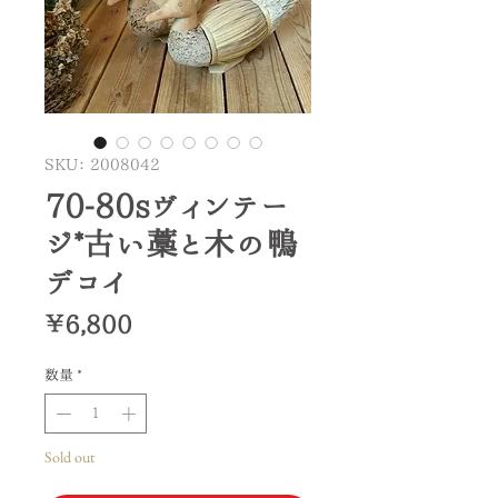
SKU： 2008042
70-80sヴィンテー
ジ*古い藁と木の鴨
デコイ
価
￥6,800
格
数量
*
Sold out