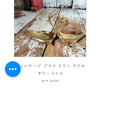
お品かと思います。 感覚には個
人差御座いますので、念のため、
気になる方、神経質な方はご購
入をお控えくださいませ。 あくま
でヴィンテージ品ということをご理
解の上、ご購入お願い致します。
ヴィンテージ ブラス スワン アクセ
ヴィンテージ バスケットワ
サリー トレイ
彩 ハンドベル ウィンド 
価格
￥7,800