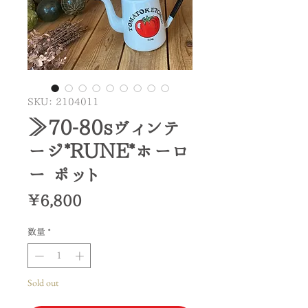
SKU： 2104011
≫70-80sヴィンテ
ージ*RUNE*ホーロ
ー ポット
価
￥6,800
格
数量
*
Sold out