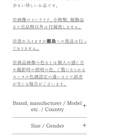
少ない珍しいお品です。
※画像のインテリア、小物類、服飾品
など出品物以外は付属致しません。
※恐れ入りますが
離島
への発送は行っ
ておりません。
※商品画像の色などは個人の感じ方
や撮影時の照明の色、ご覧になられる
モニタの色調設定の違いなどで誤差
が生じる場合がございます。
Brand, manufacturer / Model
etc. / Country
ブランド、メーカー≫
RUNE
Size / Gender
型番、品番、製番等≫
***