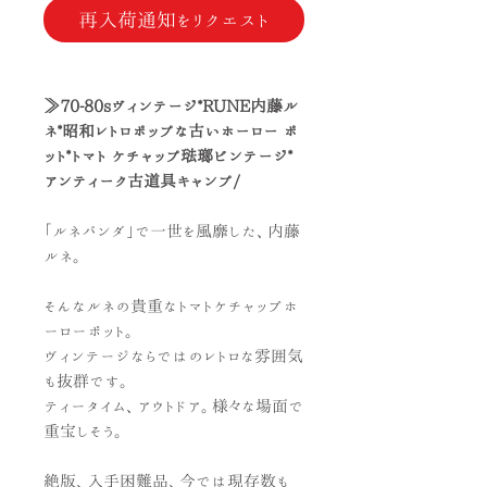
再入荷通知をリクエスト
≫70-80sヴィンテージ*RUNE内藤ル
ネ*昭和レトロポップな古いホーロー ポ
ット*トマト ケチャップ琺瑯ビンテージ*
アンティーク古道具キャンプ/
「ルネパンダ」で一世を風靡した、内藤
ルネ。
そんなルネの貴重なトマトケチャップホ
ーローポット。
ヴィンテージならではのレトロな雰囲気
も抜群です。
ティータイム、アウトドア。様々な場面で
重宝しそう。
絶版、入手困難品、今では現存数も