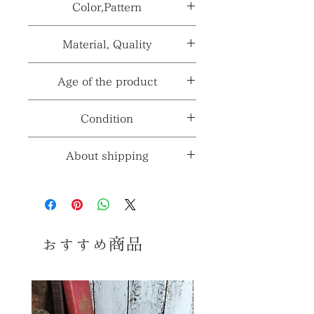
サイズ
H19×底径
Color,Pattern
≫
11.5×D22cm
製造国、輸入国≫
日本
カラー≫
ホワイト系、レッド系他
Material, Quality
性別≫
***
※製造国と輸入国は一致しない場合が
パターン≫
トマト
ございます。
素材≫
ホーロー
Age of the product
※採寸、寸法は多少の誤差がある場合
がございます。
材質、透け感≫
***
年代≫
1970〜1980年代頃
Condition
コンディションランク≫
☆5
About shipping
※コンディションランク詳細は
こちら
送料ランク
1
≫
コンディション
※送料ランク詳細は
こ
ちら
おすすめ商品
古いお品ですので多少の傷、擦
同梱≫
○
同梱可能商品
れ、汚れ等みられますが いずれ
も大きく美観を損ねるダメージは
なく、 全体のコンディションは良
好で、 まだまだ十分ご使用頂ける