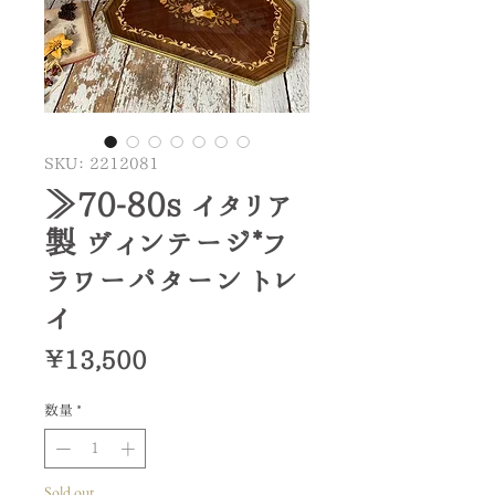
SKU： 2212081
≫70-80s イタリア
製 ヴィンテージ*フ
ラワーパターン トレ
イ
価
￥13,500
格
数量
*
Sold out