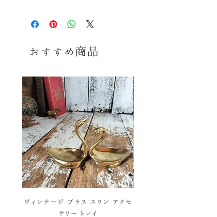
※コンディションランク詳細は
こちら
送料≫
1290円～
（※お届けの地域によって
コンディション
変動します。）
おすすめ商品
古いお品ですので多少の傷、擦れ、
※送料詳細は
こちら
汚れ等みられますがいずれも大きく
美観を損ねるダメージはなく、全体の
送料ラ
4
コンディションは良好で、まだまだ十
ンク≫
分ご使用頂けるお品かと思います。
※送料ランク詳細は
こち
感覚には個人差御座いますので、念
ら
のため、気になる方、神経質な方はご
購入をお控えくださいませ。あくまで
同梱≫
×
同梱不可商品
ヴィンテージ品ということをご理解の
上、ご購入お願い致します。
ヴィンテージ ブラス スワン アクセ
ヴィンテージ バスケットワ
サリー トレイ
彩 ハンドベル ウィンド 