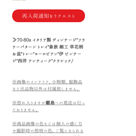
再入荷通知をリクエスト
≫70-80s イタリア製 ヴィンテージ*フラ
ワーパターン トレイ*象嵌 細工 草花柄
お盆*トレー*ヨーロピアン*伊 ビンテー
ジ*西洋 アンティーク*クラシック/
※画像のインテリア、小物類、服飾品
など出品物以外は付属致しません。
※恐れ入りますが
離島
への発送は行っ
ておりません。
※商品画像の色などは個人の感じ方
や撮影時の照明の色、ご覧になられる