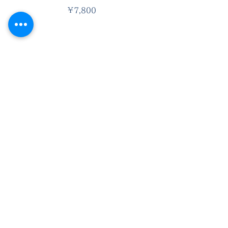
価格
￥7,800
LINE公式アカウントです。お
得な情報を受け取るにはクリッ
クまたはQRをスキャン。
最新情報をメールでお届けします。