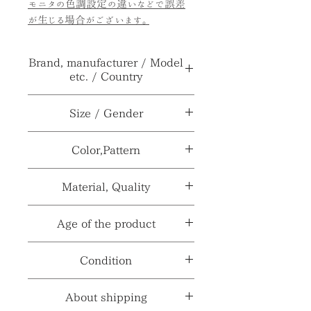
モニタの色調設定の違いなどで誤差
が生じる場合がございます。
Brand, manufacturer / Model
etc. / Country
ブランド、メーカー≫
***
Size / Gender
型番、品番、製番等≫
***
サイ
（取っ手含まず）
Color,Pattern
ズ≫
H2.7×W48×D30cm
製造国、輸入国≫
イタリア
カラー≫
ブラス系、ダークブラウン
Material, Quality
性別
***
系他
※製造国と輸入国は一致しない場合が
≫
ございます。
素材≫
木、メタル系
Age of the product
パターン
草花柄
※採寸、寸法は多少の誤差がある場合
≫
材質、透け感≫
***
がございます。
年代≫
1970～1980年代頃
Condition
コンディションランク≫
☆5
About shipping