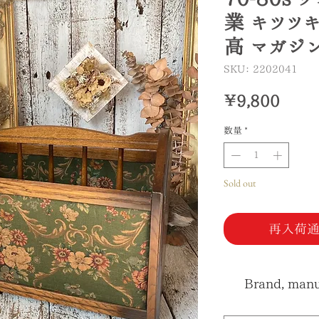
業 キツツ
高 マガジ
SKU： 2202041
価
￥9,800
格
数量
*
Sold out
再入荷通
Brand, manuf