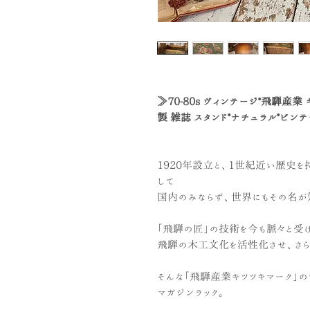
≫70-80s ヴィンテージ*飛騨産業
製 雑誌 スタンド*ナチュラル*ビン
1920年設立と、1世紀近い歴史を
して
国内のみならず、世界にもその名が
「飛騨の匠」の技術を今も脈々と受
飛騨の木工文化を活性化させ、さら
そんな「飛騨産業キツツキマーク」の
マガジンラック。