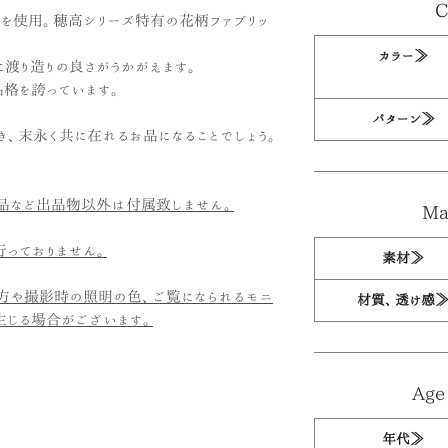
C
を使用。穂高シリーズ特有の花柄ファブリッ
カラー≫
に渡り造りの良さがうかがえます。
品格を誇っています。
パターン≫
き、末永く共に在れるお品になることでしょう。
品など出品物以外は付属致しません。
Mat
っておりません。
素材≫
方や撮影時の照明の色、ご覧になられるモニ
材質、透け感
生じる場合がございます。
Age 
年代≫