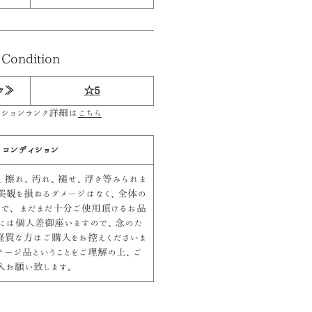
Condition
ク≫
☆5
ィションランク詳細は
こちら
コンディション
、擦れ、汚れ、褪せ、浮き等みられま
く美観を損ねるダメージはなく、全体の
好で、 まだまだ十分ご使用頂けるお品
には個人差御座いますので、念のた
神経質な方はご購入をお控えくださいま
ンテージ品ということをご理解の上、ご
入お願い致します。