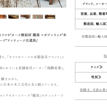
ブランド、メーカ
型番、品番、製番
製造国、輸入国
 キツツキ*オーク無垢材 穂高 マガジンラック*木
※製造国と輸入国
テージ*アンティーク古道具/
S
持ち、「キツツキマークの木製家具ブランド」と
サイズ≫
知られている老舗家具メーカー「飛騨産業」。
性別≫
け継ぎながら、
に日本の木工文化を支え続けています。
※採寸、寸法は多
ロングセラーシリーズ「穂高」のヴィンテージ