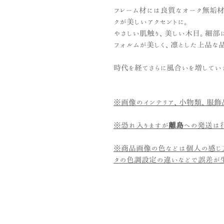
フレーム材には良質なオーク無垢材
クが美しいアクセントに。
やさしい肌触り、美しい木目。細部
フォルムが美しく、凛とした上品な
時代を経てさらに風合いを増してい
※画像のインテリア、小物類、服飾
※恐れ入りますが
離島
への発送は行
※商品画像の色などは個人の感じ
タの色調設定の違いなどで誤差が