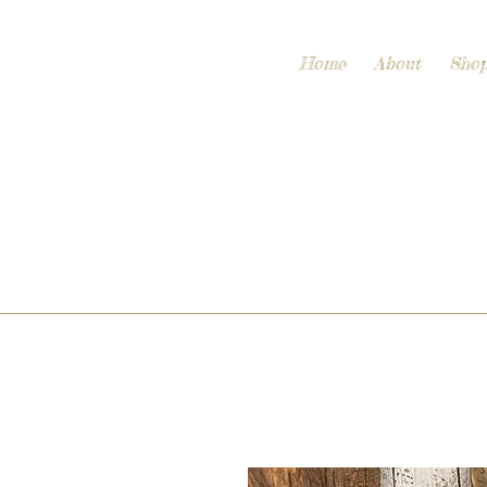
Home
About
Sho