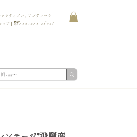
コレクティブル、アンティーク
Treasure chest
ップ |
 ヴィンテージ*飛騨産