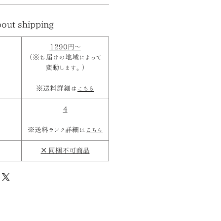
out shipping
1290円～
（※お届けの地域によって
変動します。）
※送料詳細は
こちら
4
※送料ランク詳細は
こちら
×
同梱不可商品