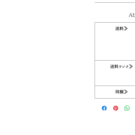
Ab
送料≫
送料ランク≫
同梱≫