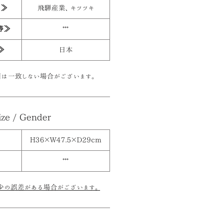
ー≫
飛騨産業、キツツキ
等≫
***
≫
日本
は一致しない場合がございます。
ize / Gender
H36×W47.5×D29cm
***
少の誤差がある場合がございます。