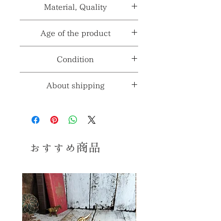
カラー≫
シルバー系
Material, Quality
性
メンズ レディース ユニセ
製造国、輸入国
アメリカ
別
ックス（男女兼用）
≫
パターン≫
***
≫
素材≫
ブラス（真鍮かと思い
Age of the product
ます。）
※製造国と輸入国は一致しない場合が
※採寸、寸法は多少の誤差がある場合
年代≫
1985年
Condition
ございます。
材質、透け
***
がございます。
感≫
コンディションランク≫
☆6
About shipping
※コンディションランク詳細は
こちら
送料ランク
1
≫
コンディション
※送料ランク詳細は
こ
ちら
おすすめ商品
古いお品ですので多少の傷、擦れ、
汚れ等ございますが 経年の割に比較
同梱≫
○
同梱可能商品
的状態の良いきれいな美品かと思い
ます。 感覚には個人差御座いますの
で、念のため、 気になる方、神経質な
方はご購入をお控えくださいませ。 あ
くまでヴィンテージ品ということをご理
解の上、ご購入お願い致します。