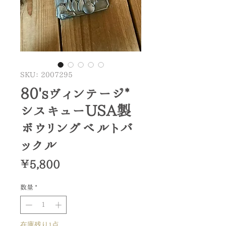
SKU： 2007295
80'sヴィンテージ*
シスキューUSA製
ボウリングベルトバ
ックル
価
￥5,800
格
数量
*
在庫残り1点