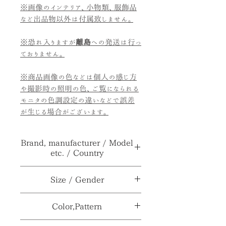
※画像のインテリア、小物類、服飾品
など出品物以外は付属致しません。
※恐れ入りますが
離島
への発送は行っ
ておりません。
※商品画像の色などは個人の感じ方
や撮影時の照明の色、ご覧になられる
モニタの色調設定の違いなどで誤差
が生じる場合がございます。
Brand, manufacturer / Model
etc. / Country
ブランド、メーカ
Siskiyou
Size / Gender
ー≫
Buckle Co.
サイ
（バックル部のみ）
Color,Pattern
型番、品番、製
シリアルナンバー
ズ≫
5.1×8.2cm
番等≫
Q30