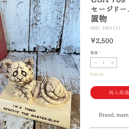
セージドール
置物
SKU： 2401111
価
￥2,500
格
数量
*
Sold out
再入荷通
Brand, manuf