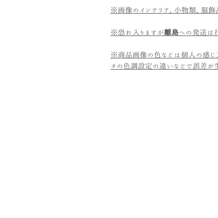
※画像のインテリア、小物類、服飾
※恐れ入りますが
離島
への発送は行
※商品画像の色などは個人の感じ
タの色調設定の違いなどで誤差が