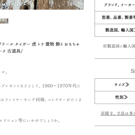
ブランド、メーカ
型番、品番、製番
製造国、輸入国
ジドール タイガー 虎 トラ 置物 飾り おもちゃ
※製造国と輸入国
ーク 古道具/
S
ール。
サイズ≫
レゼントなどとして、1960～1970年代に
性別≫
はファイヤーキング同様、コレクターがたくさ
※採寸、寸法は多
レクション等にいかがでしょうか。