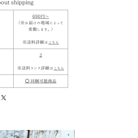
out shipping
690円～
（※お届けの地域によって
変動します。）
※送料詳細は
こちら
2
※送料ランク詳細は
こちら
○
同梱可能商品