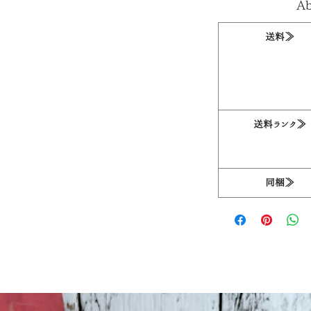
Ab
送料≫
送料ランク≫
同梱≫