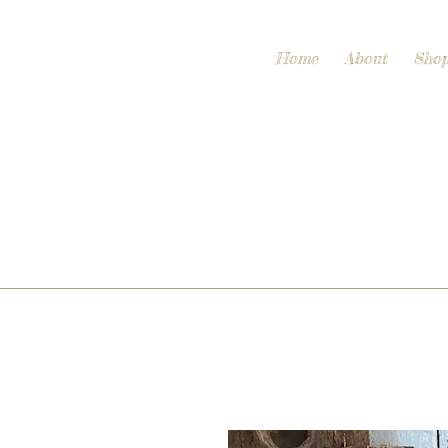
Home
About
Sho