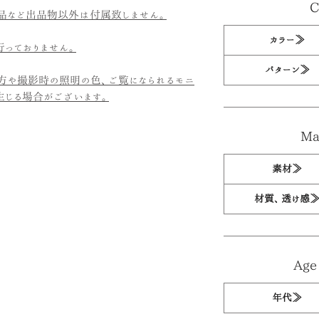
C
品など出品物以外は付属致しません。
カラー≫
っておりません。
パターン≫
方や撮影時の照明の色、ご覧になられるモニ
生じる場合がございます。
Mat
素材≫
材質、透け感
Age 
年代≫