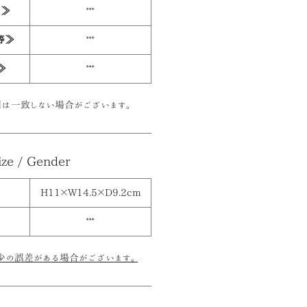
ー≫
***
等≫
***
≫
***
は一致しない場合がございます。
ize / Gender
H11×W14.5×D9.2cm
***
少の誤差がある場合がございます。