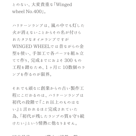
とのない、大変貴重な「Winged
wheel No.400」。
ハリケーンランプは、嵐の中でも灯した
火が消えないことからその名が付けら
れたタフなオイルランプですが
WINGED WHEELでは昔ながらの金
型を使い、手加工で各パーツを組み立
てて作り、完成までにおよそ 300 もの
工程を踏むため、1 ヶ月に 10数個のラ
ンプを作るのが限界。
それでも頑なに創業からの古い製作工
程にこだわるのは、ハリケーンランプは
初代の段階で『これ以上のものはな
い』と言われるほど完成されていた
為、「初代が残したランプの質を守り続
けたい」という情熱に他なりません。