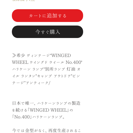
カートに追加する
今すぐ購入
≫希少 ヴィンテージ*WINGED
WHEEL ウイングド ウイール No.400*
ハリケーン ランプ*別所ランプ 灯油 オ
イル ランタン*キャンプ アウトドア*ビン
テージ*アンティーク/
日本で唯一、ハリケーンランプの製造
を続ける「WINGED WHEEL」の
「No.400」ハリケーンランプ。
今では金型がなく、再度生産されるこ