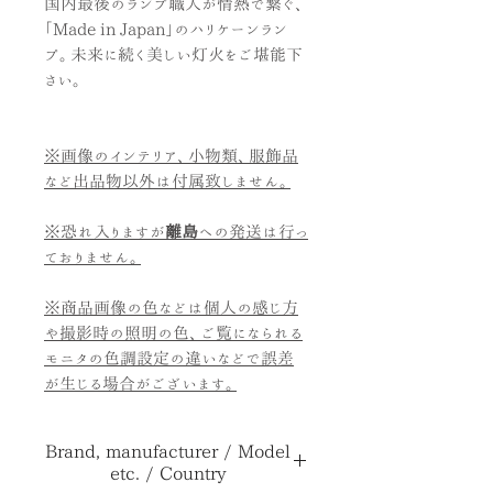
国内最後のランプ職人が情熱で繋ぐ、
「Made in Japan」のハリケーンラン
プ。未来に続く美しい灯火をご堪能下
さい。
※画像のインテリア、小物類、服飾品
など出品物以外は付属致しません。
※恐れ入りますが
離島
への発送は行っ
ておりません。
※商品画像の色などは個人の感じ方
や撮影時の照明の色、ご覧になられる
モニタの色調設定の違いなどで誤差
が生じる場合がございます。
Brand, manufacturer / Model
etc. / Country