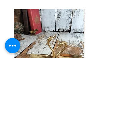
すし、主観では気にならない程度かと
送料ラ
3
思います。その他、古いお品ですので
ンク≫
多少の傷、擦れ、汚れなど御座いま
※送料ランク詳細は
こち
すが、いずれも大きく美観を損ねるダ
ら
メージはなく、全体のコンディション
は良好で、まだまだ十分ご使用頂け
同梱≫
×
同梱不可商品
るお品かと思います。感覚には個人
差御座いますので、念のため、気にな
る方、神経質な方はご購入をお控え
くださいませ。あくまでヴィンテージ品
ということをご理解の上、ご購入お願
い致します。
ヴィンテージ ブラス スワン アクセ
ヴィンテージ バスケットワ
サリー トレイ
彩 ハンドベル ウィンド 
価格
￥7,800