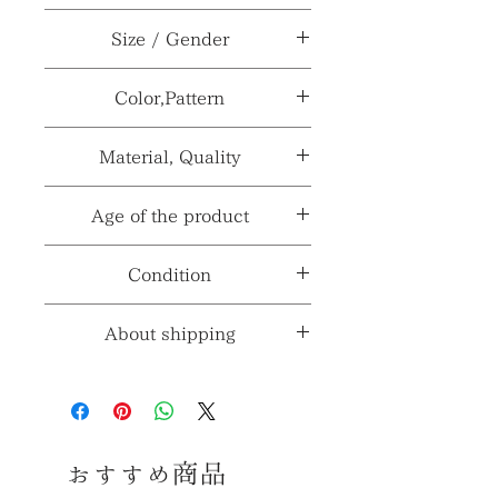
ブランド、メーカ
WINGED
Size / Gender
ー≫
WHEEL
サイ
H24（ハンドル含む35）
Color,Pattern
型番、品番、製番
No.400
ズ≫
×W14.5×D11.5cm
等≫
カラー≫
レッド系
Material, Quality
性
***
製造国、輸入国
日本
別
≫
パターン≫
***
≫
素材≫
メタル、ガラス他
Age of the product
※製造国と輸入国は一致しない場合が
材質、透け感≫
***
※採寸、寸法は多少の誤差がある場合
年代≫
1970～1980年代頃
Condition
ございます。
がございます。
コンディションランク≫
☆5
About shipping
※コンディションランク詳細は
こちら
送料≫
690円～
（※お届けの地域によって
コンディション
変動します。）
おすすめ商品
画像のように火屋両口にチップが散
※送料詳細は
こちら
見されますが使用時は隠れる部分で