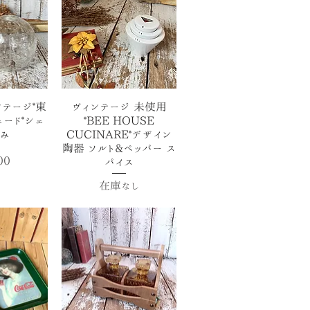
ビュー
クイックビュー
ィンテージ*東
ヴィンテージ 未使用
ェード*シェ
*BEE HOUSE
のみ
CUCINARE*デザイン
陶器 ソルト&ペッパー ス
00
パイス
在庫なし