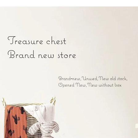
Treasure chest
Brand new store
Brand‐new,Unused,New old stock,
Opened New,New without box