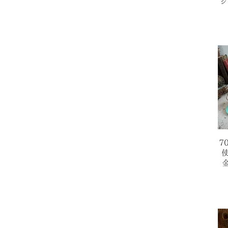
シ
7
使