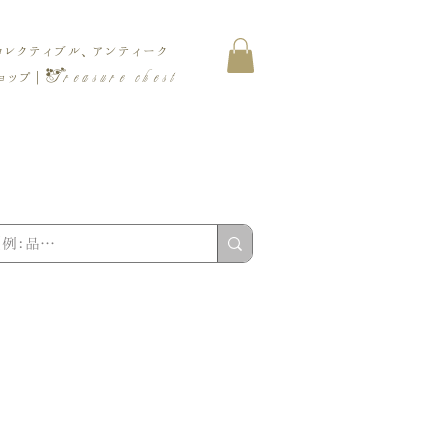
コレクティブル、アンティーク
Treasure chest
ップ |