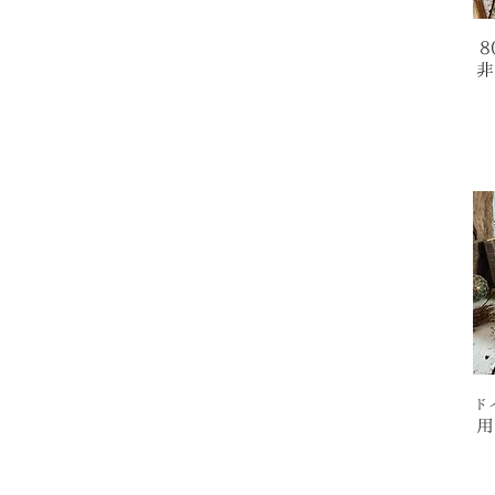
8
非
ド
用