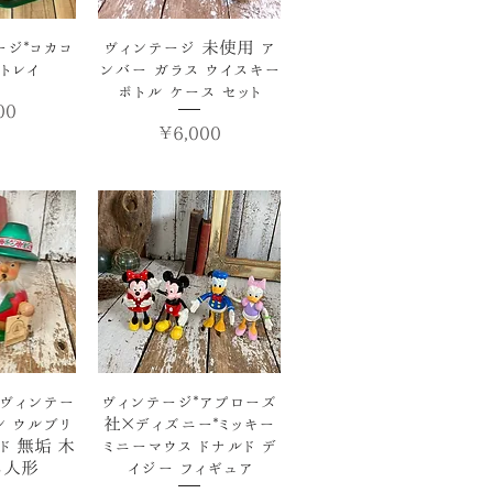
ビュー
クイックビュー
ージ*コカコ
ヴィンテージ 未使用 ア
トレイ
ンバー ガラス ウイスキー
ボトル ケース セット
00
価格
￥6,000
ビュー
クイックビュー
 ヴィンテー
ヴィンテージ*アプローズ
ン ウルブリ
社×ディズニー*ミッキー
ド 無垢 木
ミニーマウス ドナルド デ
し人形
イジー フィギュア