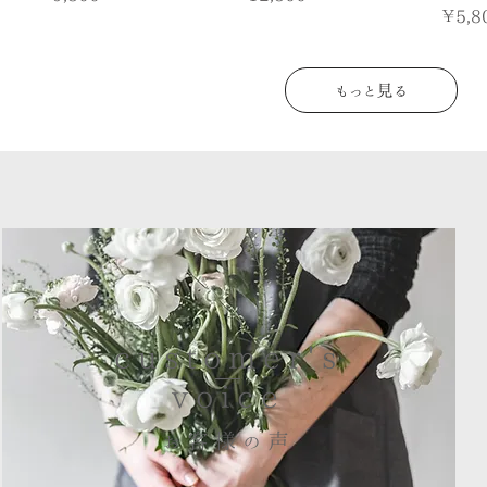
価格
￥5,8
もっと見る
customer's
voice
お客様の声