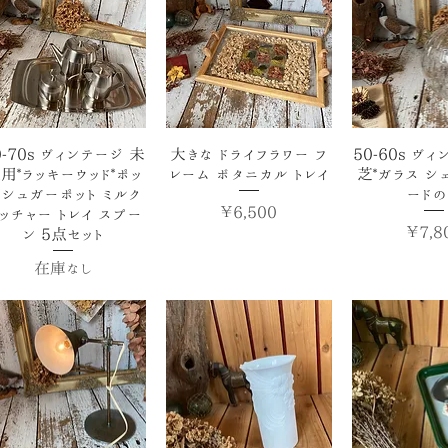
クイックビュー
クイックビュー
クイック
0-70s ヴィンテージ 未
大きな ドライフラワー フ
50-60s ヴ
用*ラッキーウッド*ポッ
レーム ボタニカル トレイ
芝*ガラス シ
 シュガーポット ミルク
ード
価格
￥6,500
ッチャー トレイ スプー
価格
￥7,8
ン 5点セット
在庫なし