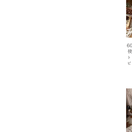
6
使
ト
ピ