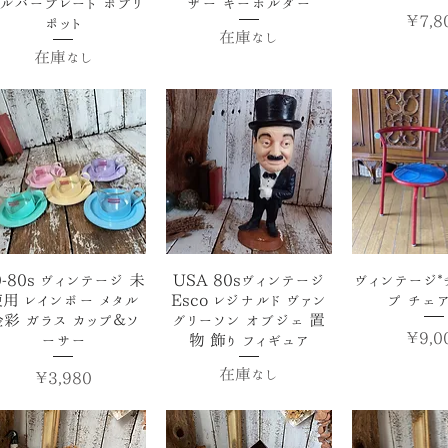
ルバープレート ポプリ
ザー キーホルダー
価格
￥7,8
ポット
在庫なし
在庫なし
クイックビュー
クイックビュー
クイック
0-80s ヴィンテージ 未
USA 80sヴィンテージ
ヴィンテージ*
用 レインボー メタル
Esco レジナルド ヴァン
プ チェア
金彩 ガラス カップ＆ソ
グリーソン オブジェ 置
価格
￥9,0
ーサー
物 飾り フィギュア
在庫なし
価格
￥3,980