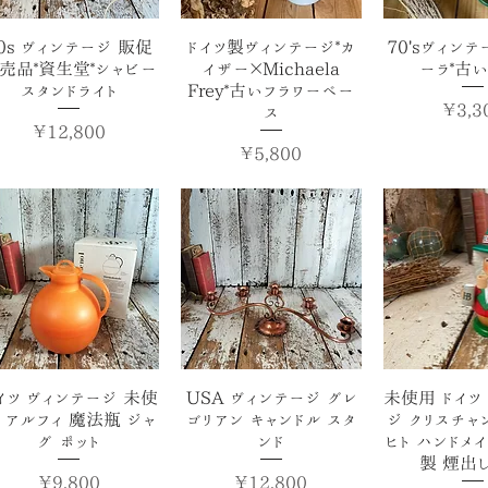
クイックビュー
クイックビュー
クイック
0s ヴィンテージ 販促
ドイツ製ヴィンテージ*カ
70'sヴィンテ
売品*資生堂*シャビー
イザー×Michaela
ーラ*古い
スタンドライト
Frey*古いフラワーベー
価格
￥3,3
ス
価格
￥12,800
価格
￥5,800
クイックビュー
クイックビュー
クイック
イツ ヴィンテージ 未使
USA ヴィンテージ グレ
未使用 ドイツ
 アルフィ 魔法瓶 ジャ
ゴリアン キャンドル スタ
ジ クリスチャ
グ ポット
ンド
ヒト ハンドメイ
製 煙出
価格
価格
￥9,800
￥12,800