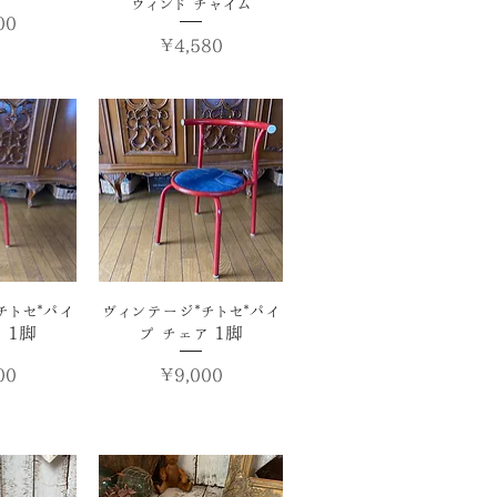
ウィンド チャイム
00
価格
￥4,580
ビュー
クイックビュー
チトセ*パイ
ヴィンテージ*チトセ*パイ
 1脚
プ チェア 1脚
価格
00
￥9,000