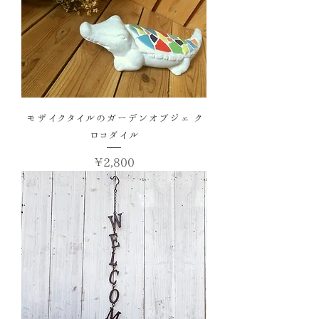
モザイクタイルのガーデンオブジェ ク
ロコダイル
価格
￥2,800