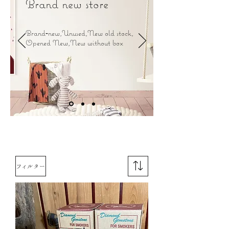
Brand new store
Brand‐new,Unused,New old stock,
Opened New,New without box
フィルター