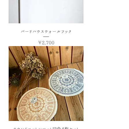
バードハウスウォールフック
価格
￥2,700
ラウンドコットンマット*2色4枚セット