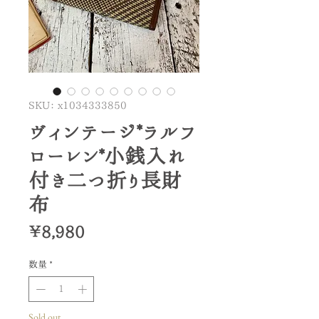
SKU： x1034333850
ヴィンテージ*ラルフ
ローレン*小銭入れ
付き二つ折り長財
布
価
￥8,980
格
数量
*
Sold out