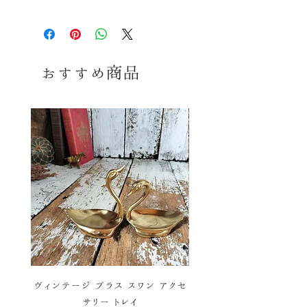
※コンディションランク詳細は
こちら
送料ランク
1
≫
コンディション
※送料ランク詳細は
こ
ちら
おすすめ商品
古いお品ですので多少の傷、擦れ、
汚れ等みられますが いずれも大きく
同梱≫
○
同梱可能商品
美観を損ねるダメージはなく、全体の
コンディションは良好で、 まだまだ十
分ご使用頂ける美品かと思います。
感覚には個人差御座いますので、念
のため、気になる方、神経質な方はご
購入をお控えくださいませ。あくまで
ヴィンテージ品ということをご理解の
上、ご購入お願い致します。
ヴィンテージ ブラス スワン アクセ
ヴィンテージ バスケットワ
サリー トレイ
彩 ハンドベル ウィンド 