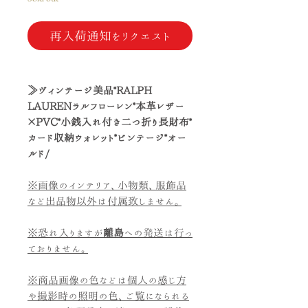
再入荷通知をリクエスト
≫ヴィンテージ美品*RALPH
LAURENラルフローレン*本革レザー
×PVC*小銭入れ付き二つ折り長財布*
カード収納ウォレット*ビンテージ*オー
ルド/
※画像のインテリア、小物類、服飾品
など出品物以外は付属致しません。
※恐れ入りますが
離島
への発送は行っ
ておりません。
※商品画像の色などは個人の感じ方
や撮影時の照明の色、ご覧になられる