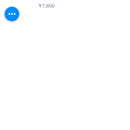
価格
￥7,800
LINE公式アカウントです。お
得な情報を受け取るにはクリッ
クまたはQRをスキャン。
最新情報をメールでお届けします。