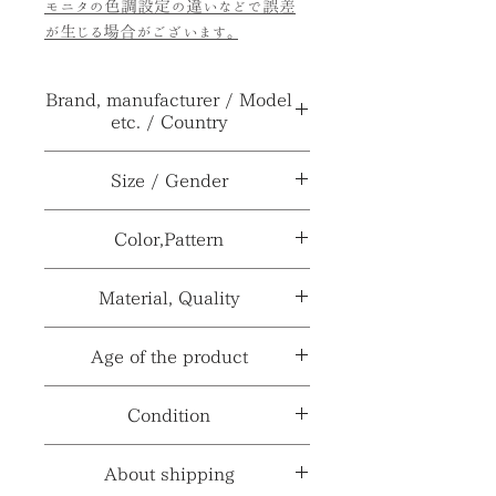
モニタの色調設定の違いなどで誤差
が生じる場合がございます。
Brand, manufacturer / Model
etc. / Country
ブランド、メーカー
RALPH
Size / Gender
≫
LAUREN
サイ
10.5×18.3cm
Color,Pattern
型番、品番、製番
***
ズ≫
等≫
カラー
ダークブラウン系、マルチ
Material, Quality
性
メンズ レディース ユニセ
製造国、輸入国
***
≫
カラー
別
ックス（男女兼用）
≫
≫
素材≫
本革、PVC
Age of the product
パター
チェック系
ン≫
※製造国と輸入国は一致しない場合が
材質、透け感≫
***
※採寸、寸法は多少の誤差がある場合
年代≫
不明
Condition
ございます。
がございます。
コンディションランク≫
☆6
About shipping