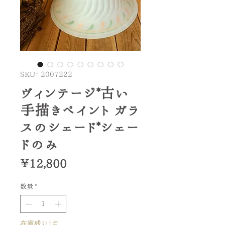
SKU： 2007222
ヴィンテージ*古い
手描きペイント ガラ
スのシェード*シェー
ドのみ
価
￥12,800
格
数量
*
在庫残り1点