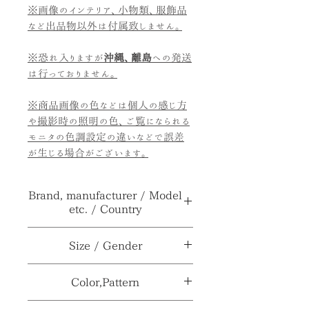
※画像のインテリア、小物類、服飾品
など出品物以外は付属致しません。
※恐れ入りますが
沖縄、離島
への発送
は行っておりません。
※商品画像の色などは個人の感じ方
や撮影時の照明の色、ご覧になられる
モニタの色調設定の違いなどで誤差
が生じる場合がございます。
Brand, manufacturer / Model
etc. / Country
ブランド、メーカー≫
***
Size / Gender
型番、品番、製番等≫
***
サイズ
H16×直径43×口径
Color,Pattern
≫
4.1cm
製造国、輸入国≫
***