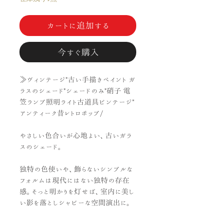
カートに追加する
今すぐ購入
≫ヴィンテージ*古い手描きペイント ガ
ラスのシェード*シェードのみ*硝子 電
笠ランプ照明ライト古道具ビンテージ*
アンティーク昔レトロポップ/
やさしい色合いが心地よい、古いガラ
スのシェード。
独特の色使いや、飾らないシンプルな
フォルムは現代にはない独特の存在
感。そっと明かりを灯せば、室内に美し
い影を落としシャビーな空間演出に。