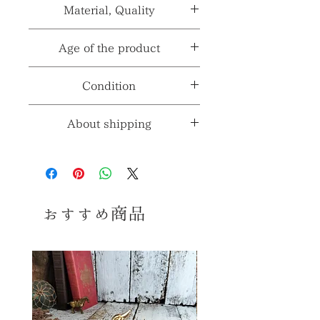
カラー
ホワイト系、オレンジ系、
Material, Quality
性別≫
***
≫
グリーン系
※製造国と輸入国は一致しない場合が
ございます。
素材≫
ガラス
Age of the product
※採寸、寸法は多少の誤差がある場合
パター
ハンドペイント
ン≫
がございます。
材質、透け感≫
***
年代≫
不明
Condition
コンディションランク≫
☆5
About shipping
※コンディションランク詳細は
こちら
送料ランク
4
≫
コンディション
※送料ランク詳細は
こ
ちら
おすすめ商品
画像の様に口周りに小さなチップが散
見されますが 使用時は見えなくなる
同梱≫
×
同梱不可商品
部分ですので、主観では気にならな
いかと思います。 その他、古いお品で
すので多少の傷、擦れ、汚れ等みら
れますが いずれも大きく美観を損ね
るダメージはなく、全体のコンディショ
ンは良好で、 まだまだ十分ご使用頂