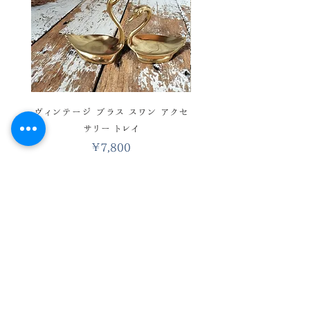
けるお品かと思います。感覚には個人
差御座いますので、念のため、 気に
なる方、神経質な方はご購入をお控
えくださいませ。 あくまでヴィンテー
ジ品ということをご理解の上、ご購入
お願い致します。
ヴィンテージ ブラス スワン アクセ
ヴィンテージ バスケットワ
サリー トレイ
彩 ハンドベル ウィンド 
価格
￥7,800