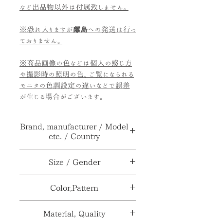
など出品物以外は付属致しません。
※恐れ入りますが
離島
への発送は行っ
ておりません。
※商品画像の色などは個人の感じ方
や撮影時の照明の色、ご覧になられる
モニタの色調設定の違いなどで誤差
が生じる場合がございます。
Brand, manufacturer / Model
etc. / Country
ブランド、メーカ
日本陶器、
Size / Gender
ー≫
Noritake
サイズ≫
H8×直径19.5cm
Color,Pattern
型番、品番、製
***
番等≫
性別≫
***
カラー≫
ホワイト系、ライトグリーン
Material, Quality