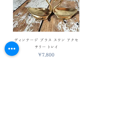
ご購入をお控えくださいませ。 あ
くまでヴィンテージ品ということを
ご理解の上、ご購入お願い致しま
す。
ヴィンテージ ブラス スワン アクセ
ヴィンテージ バスケットワ
サリー トレイ
彩 ハンドベル ウィンド 
価格
￥7,800