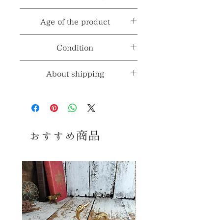
製造国、輸入国
***
系他
≫
※採寸、寸法は多少の誤差がある場合
素材≫
陶器
Age of the product
パターン
がございます。
フラワーパターン、金彩
≫
※製造国と輸入国は一致しない場合が
材質、透け感≫
***
年代≫
1935年頃
Condition
ございます。
コンディションランク≫
☆5
About shipping
※コンディションランク詳細は
こちら
送料ランク
2
≫
コンディション
※送料ランク詳細は
こ
ちら
おすすめ商品
古いお品ですので多少の傷、擦
同梱≫
×
同梱不可商品
れ、汚れ、金彩の剥げ等みられま
すが いずれも大きく美観を損ねる
ダメージはなく、全体のコンディシ
ョンは良好で、 まだまだ十分ご使
用頂けるお品かと思います。 感覚
には個人差御座いますので、念の
ため、 気になる方、神経質な方は