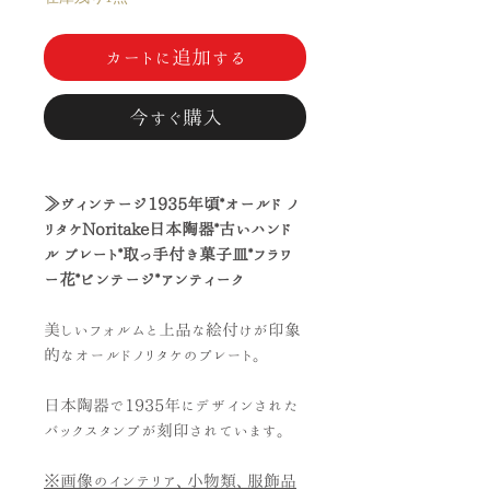
カートに追加する
今すぐ購入
≫ヴィンテージ1935年頃*オールド ノ
リタケNoritake日本陶器*古いハンド
ル プレート*取っ手付き菓子皿*フラワ
ー花*ビンテージ*アンティーク
美しいフォルムと上品な絵付けが印象
的なオールドノリタケのプレート。
日本陶器で1935年にデザインされた
バックスタンプが刻印されています。
※画像のインテリア、小物類、服飾品