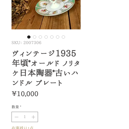
SKU： 2007306
ヴィンテージ1935
年頃*オールド ノリタ
ケ日本陶器*古いハ
ンドル プレート
価
￥10,000
格
数量
*
在庫残り1点