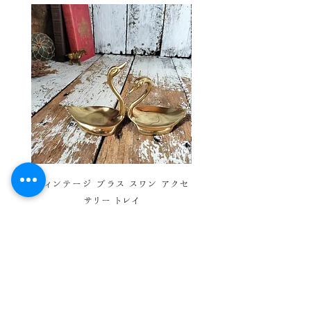
コンディションは良好で、 まだまだ十
分ご使用頂ける美品かと思います。
感覚には個人差御座いますので、念
のため、 気になる方、神経質な方は
ご購入をお控えくださいませ。 あくま
でヴィンテージ品ということをご理解
の上、ご購入お願い致します。
ヴィンテージ ブラス スワン アクセ
ヴィンテージ バスケットワ
サリー トレイ
彩 ハンドベル ウィンド 
価格
￥7,800