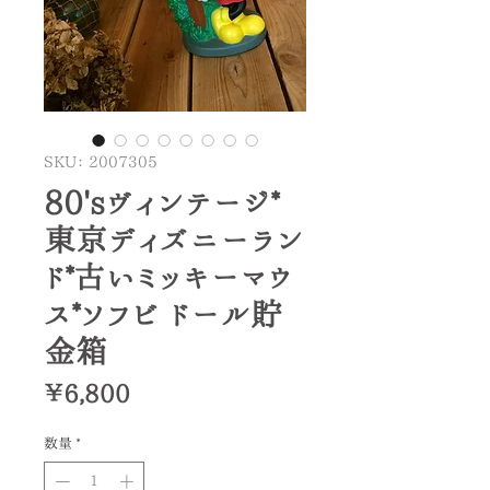
SKU： 2007305
80'sヴィンテージ*
東京ディズニーラン
ド*古いミッキーマウ
ス*ソフビ ドール貯
金箱
価
￥6,800
格
数量
*