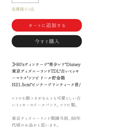
在庫残り1点
カートに追加する
今すぐ購入
≫80'sヴィンテージ*希少レア*Disney
東京ディズニーランドTDL*古いミッキ
ーマウス*ソフビ ドール貯金箱
H21.5cm*ビンテージアンティーク昔/
レトロな顔つきがなんとも可愛らしい古
いミッキーのドールバンク。ソフビ製。
東京ディズニーランド開園当初、80年
代頃のお品かと思います。