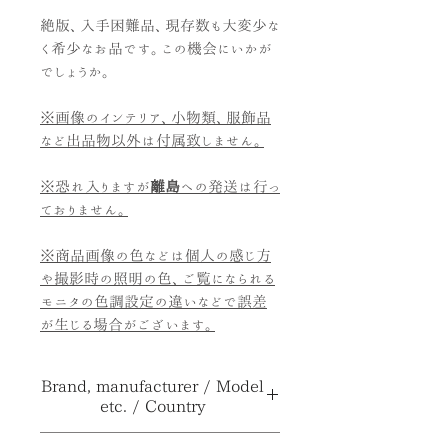
絶版、入手困難品、現存数も大変少な
く希少なお品です。この機会にいかが
でしょうか。
※画像のインテリア、小物類、服飾品
など出品物以外は付属致しません。
※恐れ入りますが
離島
への発送は行っ
ておりません。
※商品画像の色などは個人の感じ方
や撮影時の照明の色、ご覧になられる
モニタの色調設定の違いなどで誤差
が生じる場合がございます。
Brand, manufacturer / Model
etc. / Country