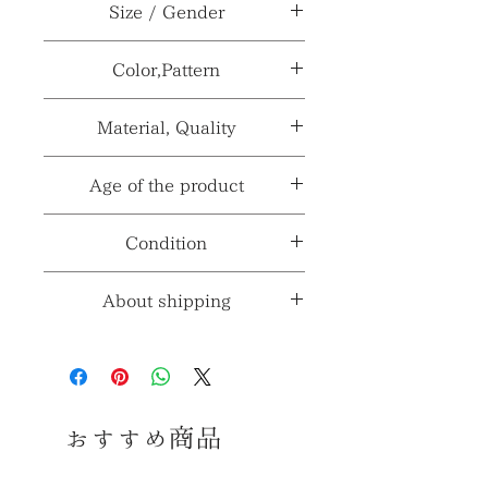
ブランド、メーカー≫
DISNEY
Size / Gender
型番、品番、製番等≫
***
サイズ
H21.5×W14.5×D10cm
Color,Pattern
≫
製造国、輸入国≫
***
カラー≫
マルチカラー
Material, Quality
性別
***
※製造国と輸入国は一致しない場合が
≫
パターン≫
***
ございます。
素材≫
ソフトビニール
Age of the product
※採寸、寸法は多少の誤差がある場合
材質、透け感≫
***
がございます。
年代≫
1980年代
Condition
コンディションランク≫
☆6
About shipping
※コンディションランク詳細は
こちら
送料ランク
2
≫
コンディション
※送料ランク詳細は
こ
ちら
おすすめ商品
古いお品ですので多少の傷、擦れ、
汚れ等みられますが いずれも大きく
同梱≫
○
同梱可能商品
美観を損ねるダメージはなく、全体の